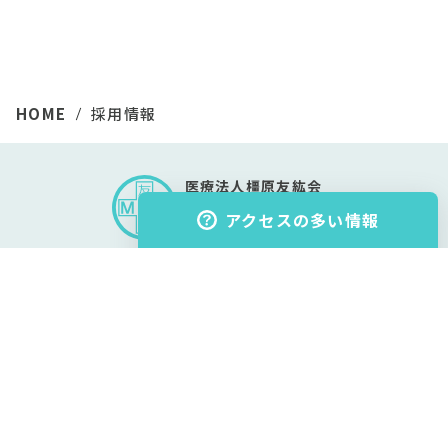
HOME
採用情報
医療法人橿原友紘会
大和橿原病院
アクセスの多い情報
〒634-0045 奈良県橿原市石川町81番地
外来受診のご案内
アクセスマップ
診療科のご紹介
0744-27-1071
担当医変更
TEL
アクセスマップ