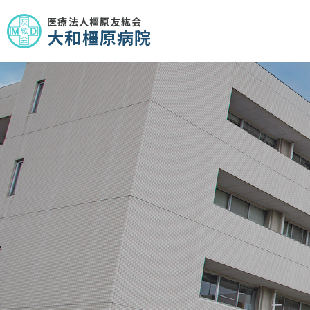
医療法人橿原友紘会
大和橿原病院
診療科
外来受診のご案
ご挨拶
内科
人間ドック・健
アクセスマップ
放射線科
研究情報の公開
ホームページへ
脳神経外科
アウト）
いる施設基準
部門
薬剤部