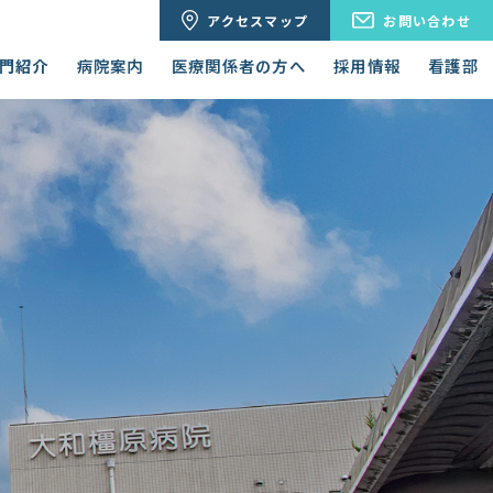
アクセスマップ
お問い合わせ
門紹介
病院案内
医療関係者の方へ
採用情報
看護部
入院のご案内
病院概要・沿革
眼科
患者様の権利と責任
個人情報保護方針
泌尿器科
日本整形外科学会症例レジストリ
ー(JOANR)への参加について
臨床検査科