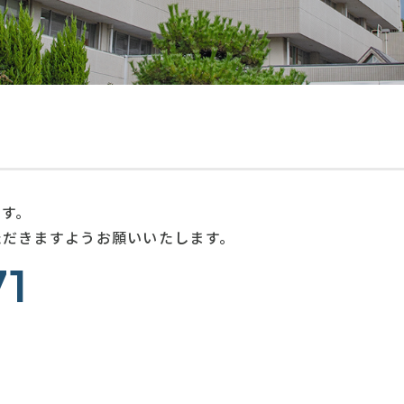
ション科
医事課
ター
人工関節外科・膝関節外科
センター
ます。
ただきますようお願いいたします。
71