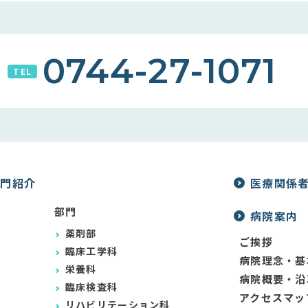
0744-27-1071
TEL
部門紹介
医療関係
部門
病院案内
薬剤部
ご挨拶
臨床工学科
病院理念・基
栄養科
病院概要・沿
臨床検査科
アクセスマッ
リハビリテーション科