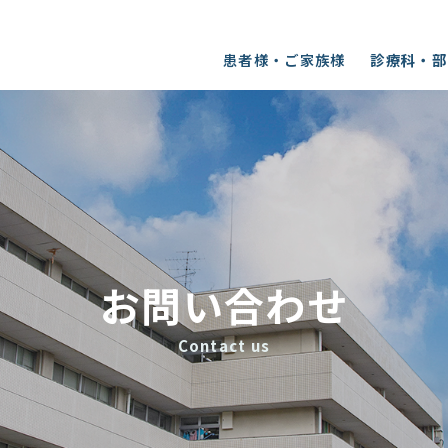
患者様・ご家族様
診療科・部
内
休診・代診のお知らせ
病院理念・基本方針
外科
整形外科
診のご案内
訪問看護ステーション ひのか
フロア案内
耳鼻咽喉科
皮膚科
お問い合わせ
について（オプト
の掲載が要件とされて
NCD事業への参加について
Contact us
臨床工学科
栄養科