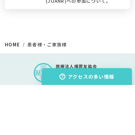
(JOANR)への参加について。
HOME
患者様・ご家族様
医療法人橿原友紘会
大和橿原病院
アクセスの多い情報
〒634-0045 奈良県橿原市石川町81番地
外来受診のご案内
アクセスマップ
診療科のご紹介
0744-27-1071
担当医変更
TEL